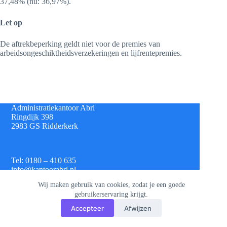
37,48% (nu: 36,97%).
Let op
De aftrekbeperking geldt niet voor de premies van
arbeidsongeschiktheidsverzekeringen en lijfrentepremies.
Administratiekantoor Abri
Ringdijk 398
2983 GS Ridderkerk
Tel: 0180 – 410 635
info@kantoorabri.nl
Wij maken gebruik van cookies, zodat je een goede
gebruikerservaring krijgt.
IBAN: NL 08 INGB 0693 4313 42
Accepteer
Afwijzen
KvK: 813.72.825
Btw: NL.8620.60.382.B01