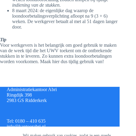
indiening van de stukken.
8 maart 2024: de eigenlijke dag waarop de
loondoorbetalingsverplichting afloopt na 9 (3 + 6)
weken. De werkgever betaalt al met al 51 dagen langer
door.
Tip
Voor werkgevers is het belangrijk om goed gebruik te maken
van de week tijd die het UWV toekent om de ontbrekende
stukken in te leveren. Zo kunnen extra loondoorbetalingen
worden voorkomen. Maak hier dus tijdig gebruik van!
Administratiekantoor Abri
Ringdijk 398
2983 GS Ridderkerk
Tel: 0180 – 410 635
info@kantoorabri.nl
Wij maken gebruik van cookies, zodat je een goede