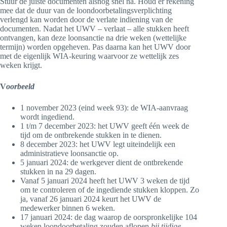
Stuur de juiste documenten alsnog snel na. Houd er rekening
mee dat de duur van de loondoorbetalingsverplichting
verlengd kan worden door de verlate indiening van de
documenten. Nadat het UWV – verlaat – alle stukken heeft
ontvangen, kan deze loonsanctie na drie weken (wettelijke
termijn) worden opgeheven. Pas daarna kan het UWV door
met de eigenlijk WIA-keuring waarvoor ze wettelijk zes
weken krijgt.
V
oorbeeld
1 november 2023 (eind week 93): de WIA-aanvraag
wordt ingediend.
1 t/m 7 december 2023: het UWV geeft één week de
tijd om de ontbrekende stukken in te dienen.
8 december 2023: het UWV legt uiteindelijk een
administratieve loonsanctie op.
5 januari 2024: de werkgever dient de ontbrekende
stukken in na 29 dagen.
Vanaf 5 januari 2024 heeft het UWV 3 weken de tijd
om te controleren of de ingediende stukken kloppen. Zo
ja, vanaf 26 januari 2024 keurt het UWV de
medewerker binnen 6 weken.
17 januari 2024: de dag waarop de oorspronkelijke 104
weken loondoorbetaling zouden aflopen
bij tijdige