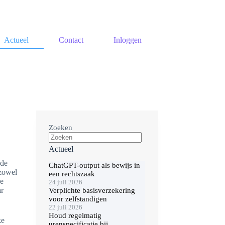
Actueel
Contact
Inloggen
Zoeken
Actueel
 de
ChatGPT-output als bewijs in
 zowel
een rechtszaak
de
24 juli 2026
ar
Verplichte basisverzekering
voor zelfstandigen
22 juli 2026
Houd regelmatig
ke
urenspecificatie bij