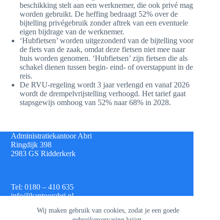
beschikking stelt aan een werknemer, die ook privé mag
worden gebruikt. De heffing bedraagt 52% over de
bijtelling privégebruik zonder aftrek van een eventuele
eigen bijdrage van de werknemer.
‘Hubfietsen’ worden uitgezonderd van de bijtelling voor
de fiets van de zaak, omdat deze fietsen niet mee naar
huis worden genomen. ‘Hubfietsen’ zijn fietsen die als
schakel dienen tussen begin- eind- of overstappunt in de
reis.
De RVU-regeling wordt 3 jaar verlengd en vanaf 2026
wordt de drempelvrijstelling verhoogd. Het tarief gaat
stapsgewijs omhoog van 52% naar 68% in 2028.
Administratiekantoor Abri
Ringdijk 398
2983 GS Ridderkerk
Tel: 0180 – 410 635
info@kantoorabri.nl
Wij maken gebruik van cookies, zodat je een goede
gebruikerservaring krijgt.