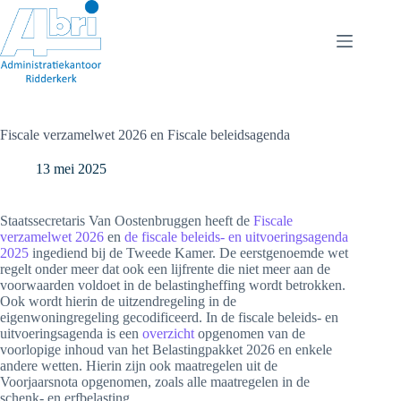
Ga
naar
de
inhoud
Fiscale verzamelwet 2026 en Fiscale beleidsagenda
13 mei 2025
Staatssecretaris Van Oostenbruggen heeft de
Fiscale
verzamelwet 2026
en
de fiscale beleids- en uitvoeringsagenda
2025
ingediend bij de Tweede Kamer. De eerstgenoemde wet
regelt onder meer dat ook een lijfrente die niet meer aan de
voorwaarden voldoet in de belastingheffing wordt betrokken.
Ook wordt hierin de uitzendregeling in de
eigenwoningregeling gecodificeerd. In de fiscale beleids- en
uitvoeringsagenda is een
overzicht
opgenomen van de
voorlopige inhoud van het Belastingpakket 2026 en enkele
andere wetten. Hierin zijn ook maatregelen uit de
Voorjaarsnota opgenomen, zoals alle maatregelen in de
schenk- en erfbelasting.