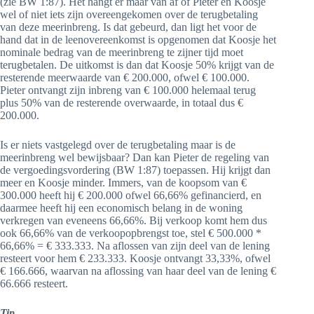
(zie BW 1:87). Het hangt er maar van af of Pieter en Koosje
wel of niet iets zijn overeengekomen over de terugbetaling
van deze meerinbreng. Is dat gebeurd, dan ligt het voor de
hand dat in de leenovereenkomst is opgenomen dat Koosje het
nominale bedrag van de meerinbreng te zijner tijd moet
terugbetalen. De uitkomst is dan dat Koosje 50% krijgt van de
resterende meerwaarde van € 200.000, ofwel € 100.000.
Pieter ontvangt zijn inbreng van € 100.000 helemaal terug
plus 50% van de resterende overwaarde, in totaal dus €
200.000.
Is er niets vastgelegd over de terugbetaling maar is de
meerinbreng wel bewijsbaar? Dan kan Pieter de regeling van
de vergoedingsvordering (BW 1:87) toepassen. Hij krijgt dan
meer en Koosje minder. Immers, van de koopsom van €
300.000 heeft hij € 200.000 ofwel 66,66% gefinancierd, en
daarmee heeft hij een economisch belang in de woning
verkregen van eveneens 66,66%. Bij verkoop komt hem dus
ook 66,66% van de verkoopopbrengst toe, stel € 500.000 *
66,66% = € 333.333. Na aflossen van zijn deel van de lening
resteert voor hem € 233.333. Koosje ontvangt 33,33%, ofwel
€ 166.666, waarvan na aflossing van haar deel van de lening €
66.666 resteert.
Tip