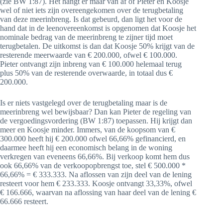
(zie BW 1:87). Het hangt er maar van af of Pieter en Koosje
wel of niet iets zijn overeengekomen over de terugbetaling
van deze meerinbreng. Is dat gebeurd, dan ligt het voor de
hand dat in de leenovereenkomst is opgenomen dat Koosje het
nominale bedrag van de meerinbreng te zijner tijd moet
terugbetalen. De uitkomst is dan dat Koosje 50% krijgt van de
resterende meerwaarde van € 200.000, ofwel € 100.000.
Pieter ontvangt zijn inbreng van € 100.000 helemaal terug
plus 50% van de resterende overwaarde, in totaal dus €
200.000.
Is er niets vastgelegd over de terugbetaling maar is de
meerinbreng wel bewijsbaar? Dan kan Pieter de regeling van
de vergoedingsvordering (BW 1:87) toepassen. Hij krijgt dan
meer en Koosje minder. Immers, van de koopsom van €
300.000 heeft hij € 200.000 ofwel 66,66% gefinancierd, en
daarmee heeft hij een economisch belang in de woning
verkregen van eveneens 66,66%. Bij verkoop komt hem dus
ook 66,66% van de verkoopopbrengst toe, stel € 500.000 *
66,66% = € 333.333. Na aflossen van zijn deel van de lening
resteert voor hem € 233.333. Koosje ontvangt 33,33%, ofwel
€ 166.666, waarvan na aflossing van haar deel van de lening €
66.666 resteert.