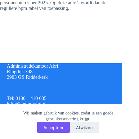
personenauto’s per 2025. Op deze auto’s wordt dan de
reguliere bpm-tabel van toepassing.
Administratiekantoor Abri
Ringdijk 398
2983 GS Ridderkerk
Tel: 0180 – 410 635
info@kantoorabri.nl
Wij maken gebruik van cookies, zodat je een goede
gebruikerservaring krijgt.
IBAN: NL 08 INGB 0693 4313 42
Accepteer
Afwijzen
KvK: 813.72.825
Btw: NL.8620.60.382.B01