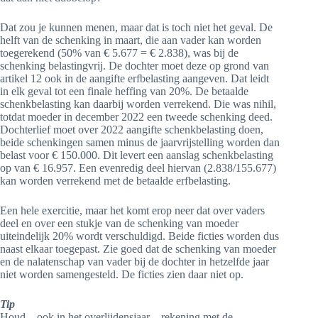
Dat zou je kunnen menen, maar dat is toch niet het geval. De
helft van de schenking in maart, die aan vader kan worden
toegerekend (50% van € 5.677 = € 2.838), was bij de
schenking belastingvrij. De dochter moet deze op grond van
artikel 12 ook in de aangifte erfbelasting aangeven. Dat leidt
in elk geval tot een finale heffing van 20%. De betaalde
schenkbelasting kan daarbij worden verrekend. Die was nihil,
totdat moeder in december 2022 een tweede schenking deed.
Dochterlief moet over 2022 aangifte schenkbelasting doen,
beide schenkingen samen minus de jaarvrijstelling worden dan
belast voor € 150.000. Dit levert een aanslag schenkbelasting
op van € 16.957. Een evenredig deel hiervan (2.838/155.677)
kan worden verrekend met de betaalde erfbelasting.
Een hele exercitie, maar het komt erop neer dat over vaders
deel en over een stukje van de schenking van moeder
uiteindelijk 20% wordt verschuldigd. Beide ficties worden dus
naast elkaar toegepast. Zie goed dat de schenking van moeder
en de nalatenschap van vader bij de dochter in hetzelfde jaar
niet worden samengesteld. De ficties zien daar niet op.
Tip
Houd – ook in het overlijdensjaar – rekening met de