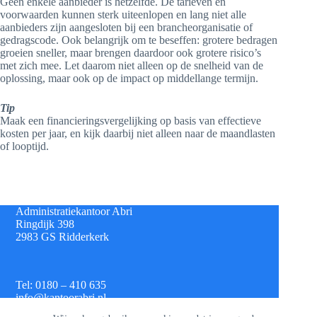
Geen enkele aanbieder is hetzelfde. De tarieven en
voorwaarden kunnen sterk uiteenlopen en lang niet alle
aanbieders zijn aangesloten bij een brancheorganisatie of
gedragscode. Ook belangrijk om te beseffen: grotere bedragen
groeien sneller, maar brengen daardoor ook grotere risico’s
met zich mee. Let daarom niet alleen op de snelheid van de
oplossing, maar ook op de impact op middellange termijn.
Tip
Maak een financieringsvergelijking op basis van effectieve
kosten per jaar, en kijk daarbij niet alleen naar de maandlasten
of looptijd.
Administratiekantoor Abri
Ringdijk 398
2983 GS Ridderkerk
Tel: 0180 – 410 635
info@kantoorabri.nl