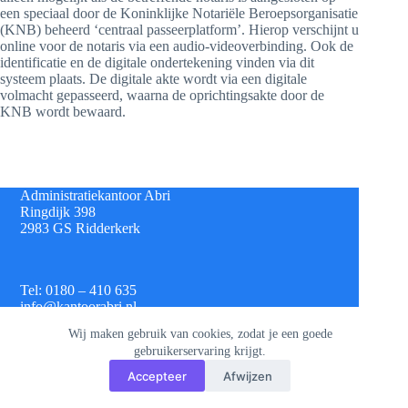
een speciaal door de Koninklijke Notariële Beroepsorganisatie
(KNB) beheerd ‘centraal passeerplatform’. Hierop verschijnt u
online voor de notaris via een audio-videoverbinding. Ook de
identificatie en de digitale ondertekening vinden via dit
systeem plaats. De digitale akte wordt via een digitale
volmacht gepasseerd, waarna de oprichtingsakte door de
KNB wordt bewaard.
Administratiekantoor Abri
Ringdijk 398
2983 GS Ridderkerk
Tel: 0180 – 410 635
info@kantoorabri.nl
Wij maken gebruik van cookies, zodat je een goede
gebruikerservaring krijgt.
IBAN: NL 08 INGB 0693 4313 42
Accepteer
Afwijzen
KvK: 813.72.825
Btw: NL.8620.60.382.B01