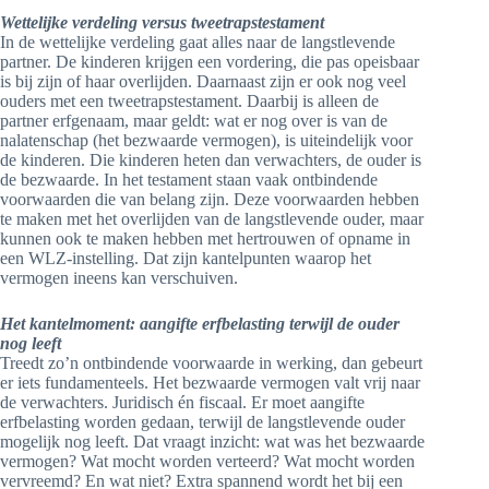
Wettelijke verdeling versus tweetrapstestament
In de wettelijke verdeling gaat alles naar de langstlevende
partner. De kinderen krijgen een vordering, die pas opeisbaar
is bij zijn of haar overlijden. Daarnaast zijn er ook nog veel
ouders met een tweetrapstestament. Daarbij is alleen de
partner erfgenaam, maar geldt: wat er nog over is van de
nalatenschap (het bezwaarde vermogen), is uiteindelijk voor
de kinderen. Die kinderen heten dan verwachters, de ouder is
de bezwaarde. In het testament staan vaak ontbindende
voorwaarden die van belang zijn. Deze voorwaarden hebben
te maken met het overlijden van de langstlevende ouder, maar
kunnen ook te maken hebben met hertrouwen of opname in
een WLZ-instelling. Dat zijn kantelpunten waarop het
vermogen ineens kan verschuiven.
Het kantelmoment: aangifte erfbelasting terwijl de ouder
nog leeft
Treedt zo’n ontbindende voorwaarde in werking, dan gebeurt
er iets fundamenteels. Het bezwaarde vermogen valt vrij naar
de verwachters. Juridisch én fiscaal. Er moet aangifte
erfbelasting worden gedaan, terwijl de langstlevende ouder
mogelijk nog leeft. Dat vraagt inzicht: wat was het bezwaarde
vermogen? Wat mocht worden verteerd? Wat mocht worden
vervreemd? En wat niet? Extra spannend wordt het bij een