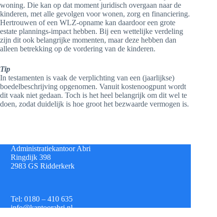
woning. Die kan op dat moment juridisch overgaan naar de
kinderen, met alle gevolgen voor wonen, zorg en financiering.
Hertrouwen of een WLZ-opname kan daardoor een grote
estate plannings-impact hebben. Bij een wettelijke verdeling
zijn dit ook belangrijke momenten, maar deze hebben dan
alleen betrekking op de vordering van de kinderen.
Tip
In testamenten is vaak de verplichting van een (jaarlijkse)
boedelbeschrijving opgenomen. Vanuit kostenoogpunt wordt
dit vaak niet gedaan. Toch is het heel belangrijk om dit wel te
doen, zodat duidelijk is hoe groot het bezwaarde vermogen is.
Administratiekantoor Abri
Ringdijk 398
2983 GS Ridderkerk
Tel: 0180 – 410 635
info@kantoorabri.nl