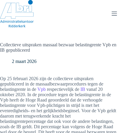
Ga
naar
de
inhoud
Collectieve uitspraken massaal bezwaar belastingrente Vpb en
IB gepubliceerd
2 maart 2026
Op 25 februari 2026 zijn de collectieve uitspraken
gepubliceerd in de massaalbezwaarprocedures tegen de
belastingrente in de
Vpb
respectievelijk de
IB
vanaf 20
oktober 2020. In de procedure tegen de belastingrente in de
Vpb heeft de Hoge Raad geoordeeld dat de verhoogde
belastingrente voor Vpb-plichtigen in strijd is met het
evenredigheids- en het gelijkheidsbeginsel. Voor de Vpb geldt
daarom met terugwerkende kracht het
belastingrentepercentage dat ook voor de andere belastingen,
zoals de IB geldt. Dit percentage kan volgens de Hoge Raad
wel door de beugel. Dit heeft voor de massaal bezwaren tegen