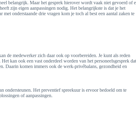
el belangrijk. Maar het gesprek hierover wordt vaak niet gevoerd of e
t zijn eigen aanpassingen nodig. Het belangrijkste is dat je het
r met onderstaande drie vragen kom je toch al best een aantal zaken te
kan de medewerker zich daar ook op voorbereiden. Je kunt als reden
. Het kan ook een vast onderdeel worden van het personeelsgesprek dat
eden. Daarin komen immers ook de werk-privébalans, gezondheid en
j kan ondersteunen. Het preventief spreekuur is ervoor bedoeld om te
lossingen of aanpassingen.