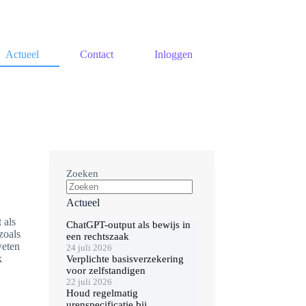
Actueel
Contact
Inloggen
Zoeken
Actueel
 als
ChatGPT-output als bewijs in
zoals
een rechtszaak
weten
24 juli 2026
k
Verplichte basisverzekering
voor zelfstandigen
22 juli 2026
Houd regelmatig
urenspecificatie bij