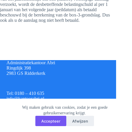
verzoekt, wordt de desbetreffende belastingschuld al per 1
januari van het volgende jaar (peildatum) als betaald
beschouwd bij de berekening van de box-3-grondslag. Dus
ook als u de aanslag nog niet heeft betaald.
Administratiekantoor Abri
Ringdijk 398
2983 GS Ridderkerk
Tel: 0180 – 410 635
info@kantoorabri.nl
Wij maken gebruik van cookies, zodat je een goede
gebruikerservaring krijgt.
IBAN: NL 08 INGB 0693 4313 42
Accepteer
Afwijzen
KvK: 813.72.825
Btw: NL.8620.60.382.B01