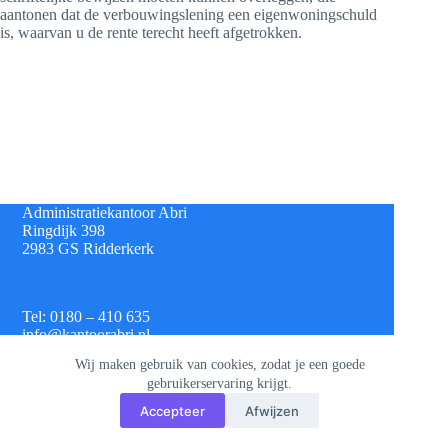
aantonen dat de verbouwingslening een eigenwoningschuld
is, waarvan u de rente terecht heeft afgetrokken.
Administratiekantoor Abri
Ringdijk 398
2983 GS Ridderkerk
Tel: 0180 – 410 635
info@kantoorabri.nl
Wij maken gebruik van cookies, zodat je een goede
gebruikerservaring krijgt.
IBAN: NL 08 INGB 0693 4313 42
Accepteer
Afwijzen
KvK: 813.72.825
Btw: NL.8620.60.382.B01