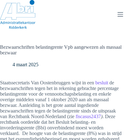
Ga
naar
de
inhoud
Bezwaarschriften belastingrente Vpb aangewezen als massaal
bezwaar
4 maart 2025
Staatssecretaris Van Oostenbruggen wijst in een
besluit
de
bezwaarschriften tegen het in rekening gebrachte percentage
belastingrente voor de vennootschapsbelasting en enkele
overige middelen vanaf 1 oktober 2020 aan als massaal
bezwaar. Aanleiding is het grote aantal ingediende
bezwaarschriften tegen de belastingrente sinds de uitspraak
van Rechtbank Noord-Nederland (zie
fiscasus2437
)
. Deze
rechtbank oordeelde dat het Besluit belasting- en
invorderingsrente (Bbi) onverbindend moest worden
verklaard. De hoogte van de belastingrente (8%) was in strijd
met het evenredigheidsbeginsel en moest worden gehalveerd.