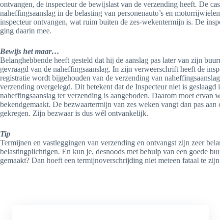
ontvangen, de inspecteur de bewijslast van de verzending heeft. De cas
naheffingsaanslag in de belasting van personenauto’s en motorrijwiele
inspecteur ontvangen, wat ruim buiten de zes-wekentermijn is. De inspe
ging daarin mee.
Bewijs het maar…
Belanghebbende heeft gesteld dat hij de aanslag pas later van zijn bu
gevraagd van de naheffingsaanslag. In zijn verweerschrift heeft de ins
registratie wordt bijgehouden van de verzending van naheffingsaansla
verzending overgelegd. Dit betekent dat de Inspecteur niet is geslaagd
naheffingsaanslag ter verzending is aangeboden. Daarom moet ervan wo
bekendgemaakt. De bezwaartermijn van zes weken vangt dan pas aan 
gekregen. Zijn bezwaar is dus wél ontvankelijk.
Tip
Termijnen en vastleggingen van verzending en ontvangst zijn zeer belangr
belastingplichtigen. En kun je, desnoods met behulp van een goede buu
gemaakt? Dan hoeft een termijnoverschrijding niet meteen fataal te zijn