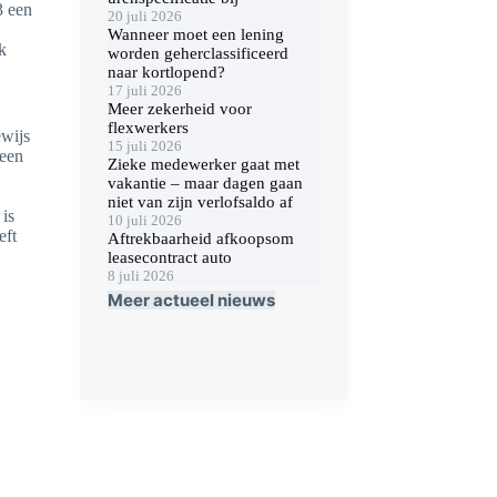
3 een
20 juli 2026
Wanneer moet een lening
k
worden geherclassificeerd
naar kortlopend?
17 juli 2026
Meer zekerheid voor
flexwerkers
ewijs
15 juli 2026
geen
Zieke medewerker gaat met
vakantie – maar dagen gaan
niet van zijn verlofsaldo af
 is
10 juli 2026
eft
Aftrekbaarheid afkoopsom
leasecontract auto
8 juli 2026
Meer actueel nieuws