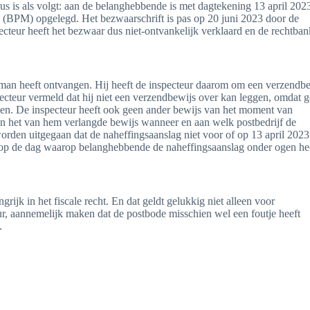
us is als volgt: aan de belanghebbende is met dagtekening 13 april 202
n (BPM) opgelegd. Het bezwaarschrift is pas op 20 juni 2023 door de
cteur heeft het bezwaar dus niet-ontvankelijk verklaard en de rechtban
urman heeft ontvangen. Hij heeft de inspecteur daarom om een verzendb
pecteur vermeld dat hij niet een verzendbewijs over kan leggen, omdat 
gen. De inspecteur heeft ook geen ander bewijs van het moment van
 in het van hem verlangde bewijs wanneer en aan welk postbedrijf de
rden uitgegaan dat de naheffingsaanslag niet voor of op 13 april 2023
op de dag waarop belanghebbende de naheffingsaanslag onder ogen he
ijk in het fiscale recht. En dat geldt gelukkig niet alleen voor
r, aannemelijk maken dat de postbode misschien wel een foutje heeft
.