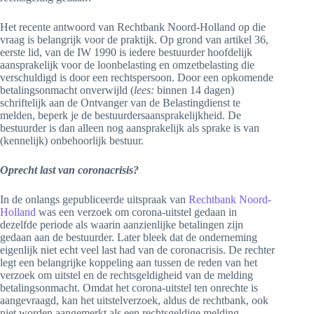
Het recente antwoord van Rechtbank Noord-Holland op die
vraag is belangrijk voor de praktijk. Op grond van artikel 36,
eerste lid, van de IW 1990 is iedere bestuurder hoofdelijk
aansprakelijk voor de loonbelasting en omzetbelasting die
verschuldigd is door een rechtspersoon. Door een opkomende
betalingsonmacht onverwijld (
lees:
binnen 14 dagen)
schriftelijk aan de Ontvanger van de Belastingdienst te
melden, beperk je de bestuurdersaansprakelijkheid. De
bestuurder is dan alleen nog aansprakelijk als sprake is van
(kennelijk) onbehoorlijk bestuur.
Oprecht last van coronacrisis?
In de onlangs gepubliceerde uitspraak van
Rechtbank Noord-
Holland
was een verzoek om corona-uitstel gedaan in
dezelfde periode als waarin aanzienlijke betalingen zijn
gedaan aan de bestuurder. Later bleek dat de onderneming
eigenlijk niet echt veel last had van de coronacrisis. De rechter
legt een belangrijke koppeling aan tussen de reden van het
verzoek om uitstel en de rechtsgeldigheid van de melding
betalingsonmacht. Omdat het corona-uitstel ten onrechte is
aangevraagd, kan het uitstelverzoek, aldus de rechtbank, ook
niet worden aangemerkt als een rechtsgeldige melding