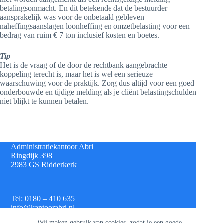
betalingsonmacht. En dit betekende dat de bestuurder
aansprakelijk was voor de onbetaald gebleven
naheffingsaanslagen loonheffing en omzetbelasting voor een
bedrag van ruim € 7 ton inclusief kosten en boetes.
Tip
Het is de vraag of de door de rechtbank aangebrachte
koppeling terecht is, maar het is wel een serieuze
waarschuwing voor de praktijk. Zorg dus altijd voor een goed
onderbouwde en tijdige melding als je cliënt belastingschulden
niet blijkt te kunnen betalen.
Administratiekantoor Abri
Ringdijk 398
2983 GS Ridderkerk
Tel: 0180 – 410 635
info@kantoorabri.nl
Wij maken gebruik van cookies, zodat je een goede