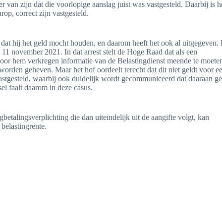
 van zijn dat die voorlopige aanslag juist was vastgesteld. Daarbij is 
p, correct zijn vastgesteld.
dat hij het geld mocht houden, en daarom heeft het ook al uitgegeven.
11 november 2021. In dat arrest stelt de Hoge Raad dat als een
 door hem verkregen informatie van de Belastingdienst meende te moete
orden geheven. Maar het hof oordeelt terecht dat dit niet geldt voor e
vastgesteld, waarbij ook duidelijk wordt gecommuniceerd dat daaraan g
l faalt daarom in deze casus.
talingsverplichting die dan uiteindelijk uit de aangifte volgt, kan
belastingrente.