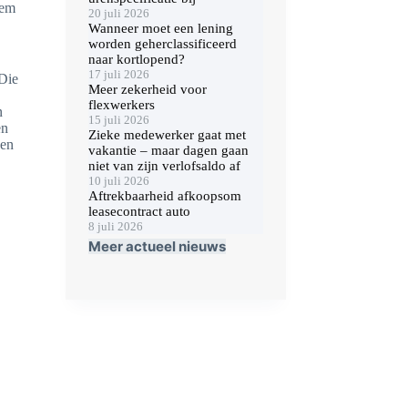
hem
20 juli 2026
Wanneer moet een lening
worden geherclassificeerd
naar kortlopend?
17 juli 2026
 Die
Meer zekerheid voor
flexwerkers
n
15 juli 2026
en
Zieke medewerker gaat met
een
vakantie – maar dagen gaan
niet van zijn verlofsaldo af
10 juli 2026
Aftrekbaarheid afkoopsom
leasecontract auto
8 juli 2026
Meer actueel nieuws