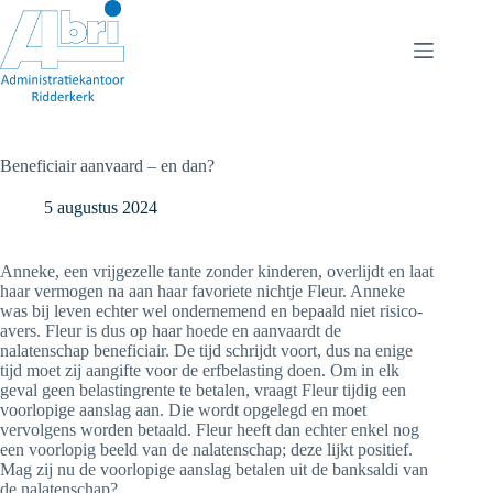
Ga
naar
de
inhoud
Beneficiair aanvaard – en dan?
5 augustus 2024
Anneke, een vrijgezelle tante zonder kinderen, overlijdt en laat
haar vermogen na aan haar favoriete nichtje Fleur. Anneke
was bij leven echter wel ondernemend en bepaald niet risico-
avers. Fleur is dus op haar hoede en aanvaardt de
nalatenschap beneficiair. De tijd schrijdt voort, dus na enige
tijd moet zij aangifte voor de erfbelasting doen. Om in elk
geval geen belastingrente te betalen, vraagt Fleur tijdig een
voorlopige aanslag aan. Die wordt opgelegd en moet
vervolgens worden betaald. Fleur heeft dan echter enkel nog
een voorlopig beeld van de nalatenschap; deze lijkt positief.
Mag zij nu de voorlopige aanslag betalen uit de banksaldi van
de nalatenschap?