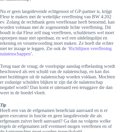
Nu er geen langstlevende echtgenoot of GP-partner is, krijgt
Fleur te maken met de wettelijke vereffening van BW 4:202
ev. Zolang de rechtbank geen vereffenaar heeft benoemd, kan
worden volstaan met de zogenoemde lichte vereffening. Dit
houdt in dat Fleur zelf mag vereffenen, schuldeisers wel moet
oproepen maar niet openbaar, en wel een uitdelingslijst en
rekening en verantwoording moet maken. Ze hoeft die echter
niet ter inzage te leggen. Zie ook de
‘Richtlijnen vereffening
nalatenschappen
’.
Terug naar de vraag; de voorlopige aanslag erfbelasting wordt
beschouwd als een schuld van de nalatenschap, en kan dus
met bezittingen uit de nalatenschap worden voldaan. Mochten
er zodanige schulden blijken te zijn dat de nalatenschap
negatief wordt? Dan komt er uiteraard een teruggave die dan
weer in de boedel vloeit.
Tip
Heeft een van de erfgenamen beneficiair aanvaard en is er
geen executeur in functie en geen langstlevende die als
erfgenaam zuiver heeft aanvaard? Ga dan na volgens welke
regels de erfgenamen zelf eventueel mogen vereffenen en of
de kantonrechter moet worden ingeschakeld.