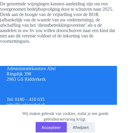
De genoemde wijzigingen kunnen aanleiding zijn om een
voorgenomen bedrijfsopvolging door te schuiven naar 2025.
Denk aan de hoogte van de vrijstelling voor de BOR
(afhankelijk van de waarde van uw onderneming), de
afschaffing van het ‘dienstbetrekkingsvereiste’ als u de
aandelen in uw bv zou willen doorschuiven naar een kind dat
niet aan dit vereiste voldoet of de inkorting van de
voortzettingseis.
Administratiekantoor Abri
Ringdijk 398
2983 GS Ridderkerk
Tel: 0180 – 410 635
info@kantoorabri.nl
Wij maken gebruik van cookies, zodat je een goede
gebruikerservaring krijgt.
IBAN: NL 08 INGB 0693 4313 42
Accepteer
Afwijzen
KvK: 813.72.825