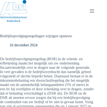
Ga
naar
de
inhoud
Bedrijfsopvolgingsregelingen wijzigen opnieuw
16 december 2024
De bedrijfsopvolgingsregeling (BOR) in de schenk- en
erfbelasting maakt het mogelijk om uw onderneming
fiscaalvriendelijk over te dragen naar de volgende generatie.
In veel gevallen is de bedrijfsoverdracht dan namelijk geheel
vrijgesteld of slechts beperkt belast. Daarnaast bestaat er in de
inkomstenbelasting een doorschuifregeling die het mogelijk
maakt om de aanmerkelijk belangaandelen (5% of meer) in
een bv bij overlijden of door schenking over te dragen, zonder
dat er belasting verschuldigd is (DSR ab). De BOR en de
DSR ab moeten ervoor zorgen dat bij een bedrijfsopvolging
de continuïteit van uw bedrijf of bv niet in gevaar komt. Vorig
jaar zijn al wijzigingen aangenomen die op 1 januari 2025 in