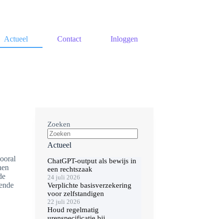
Actueel
Contact
Inloggen
Zoeken
Actueel
ooral
ChatGPT-output als bewijs in
nen
een rechtszaak
de
24 juli 2026
pende
Verplichte basisverzekering
voor zelfstandigen
22 juli 2026
Houd regelmatig
urenspecificatie bij