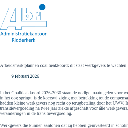
Ga
naar
de
inhoud
Arbeidsmarktplannen coalitieakkoord: dit staat werkgevers te wachten
9 februari 2026
In het Coalitieakkoord 2026-2030 staan de nodige maatregelen voor we
in het oog springt, is de koerswijziging met betrekking tot de compensat
hadden kleine werkgevers nog recht op terugbetaling door het UWV. I
transitievergoeding na twee jaar ziekte afgeschaft voor álle werkgeve
veranderingen in de transitievergoeding.
Werkgevers die kunnen aantonen dat zij hebben geïnvesteerd in scholi