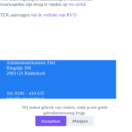
voorwaarden zijn terug te vinden op
rvo.nl/tek
.
TEK aanvragen via
de website van RVO
Administratiekantoor Abri
Ringdijk 398
2983 GS Ridderkerk
Tel: 0180 – 410 635
info@kantoorabri.nl
Wij maken gebruik van cookies, zodat je een goede
gebruikerservaring krijgt.
IBAN: NL 08 INGB 0693 4313 42
Accepteer
Afwijzen
KvK: 813.72.825
Btw: NL.8620.60.382.B01