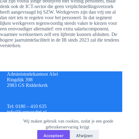
Dat zijn vooral jonge bedrijven met weinig personeel, maar
denk ook de ICT-sector die geen verplichtstellingsverzoek
heeft aangevraagd bij SZW. Werkgevers zijn dan vrij om al
dan niet iets te regelen voor het personeel. In dat segment
lijken werkgevers tegenwoordig steeds vaker te kiezen voor
een eenvoudiger alternatief: een extra salariscomponent,
waarmee werknemers zelf een lijfrente kunnen afsluiten. De
hogere jaarruimtefaciliteit in de IB sinds 2023 zal die tendens
versterken.
Administratiekantoor Abri
Ringdijk 398
2983 GS Ridderkerk
Tel: 0180 – 410 635
info@kantoorabri.nl
Wij maken gebruik van cookies, zodat je een goede
gebruikerservaring krijgt.
IBAN: NL 08 INGB 0693 4313 42
Accepteer
Afwijzen
KvK: 813.72.825