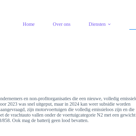
Home
Over ons
Diensten
dernemers en non-profitorganisaties die een nieuwe, volledig emissie
t voor 2023 was snel uitgeput, maar in 2024 kan weer subsidie worden
ngevraagd, zijn motorvoertuigen die volledig emissieloos zijn en die
et de vrachtauto vallen onder de voertuigcategorie N2 met een gewicht
/858. Ook mag de batterij geen lood bevatten.