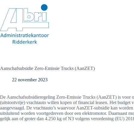
Ga
naar
de
inhoud
Aanschafsubsidie Zero-Emissie Trucks (AanZET)
22 november 2023
De Aanschafsubsidieregeling Zero-Emissie Trucks (AanZET) is voor on
(uitstootvrije) vrachtauto willen kopen of financial leasen. Het budge
aangevraagd. De vrachtauto’s waarvoor AanZET-subsidie kan worden aa
uitsluitend worden voortgedreven door een elektromotor. Daarnaast mo
gelijk aan of groter dan 4.250 kg of N3 volgens verordening (EU) 2018